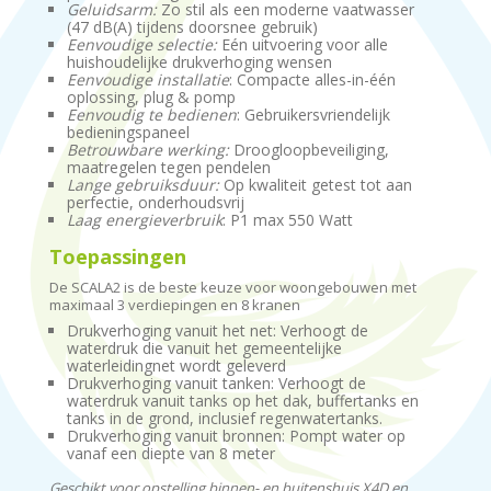
Geluidsarm:
Zo stil als een moderne vaatwasser
(47 dB(A) tijdens doorsnee gebruik)
Eenvoudige selectie:
Eén uitvoering voor alle
huishoudelijke drukverhoging wensen
Eenvoudige installatie
: Compacte alles-in-één
oplossing, plug & pomp
Eenvoudig te bedienen
: Gebruikersvriendelijk
bedieningspaneel
Betrouwbare werking:
Droogloopbeveiliging,
maatregelen tegen pendelen
Lange gebruiksduur:
Op kwaliteit getest tot aan
perfectie, onderhoudsvrij
Laag energieverbruik
: P1 max 550 Watt
Toepassingen
De SCALA2 is de beste keuze voor woongebouwen met
maximaal 3 verdiepingen en 8 kranen
Drukverhoging vanuit het net: Verhoogt de
waterdruk die vanuit het gemeentelijke
waterleidingnet wordt geleverd
Drukverhoging vanuit tanken: Verhoogt de
waterdruk vanuit tanks op het dak, buffertanks en
tanks in de grond, inclusief regenwatertanks.
Drukverhoging vanuit bronnen: Pompt water op
vanaf een diepte van 8 meter
Geschikt voor opstelling binnen- en buitenshuis X4D en