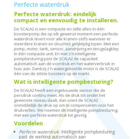
Perfecte waterdruk
Perfecte waterdruk: eindelijk
compact en eenvoudig te installeren.
De SCALA2 is een compacte en stille alles-in-één
boosterpomp die op elk gewenst moment een perfecte
waterdruk levert voor alle kranen-zelfs wanneer er
meerdere kranen en douches gelijktijdig lopen. Met een
pomp, motor, tank, sensor, aandrijving en terugslagklep
in één compacte unit. En met z'n intelligente
pompbesturing past de SCALA2 de capaciteit
automatisch aan de voordruk en het waterverbruik in
huis aan. Dankzij z'n watergekoelde motor is de SCALA2
één van de stilste boosters op de markt.
Wat is intelligente pompbesturing?
De SCALA2 heeft een ingebouwde sensor die de
persdruk continu meet. Als de druk tot onder het
gewenste niveau daalt, dan voert de SCALA2
onmiddellijk de druk op om te compenseren voor het
drukverlies. We noemen dit intelligente pompbesturing,
met een perfecte waterdruk tot gevolg.
Voordelen
Perfecte waterdruk:
Intelligente pompbesturing
past de werking automatisch aan