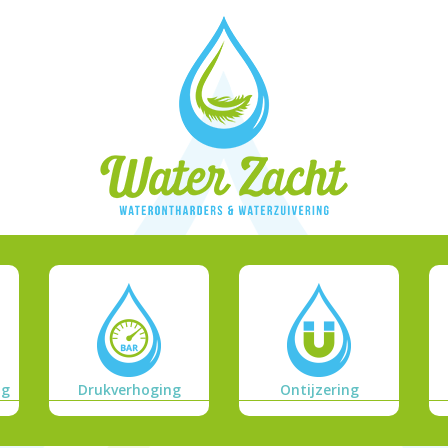
ng
Drukverhoging
Ontijzering