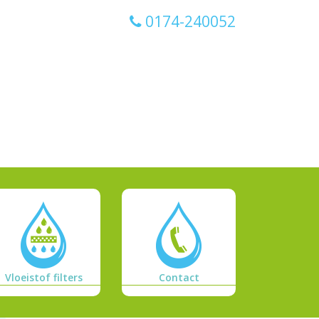
0174-240052
Vloeistof filters
Contact