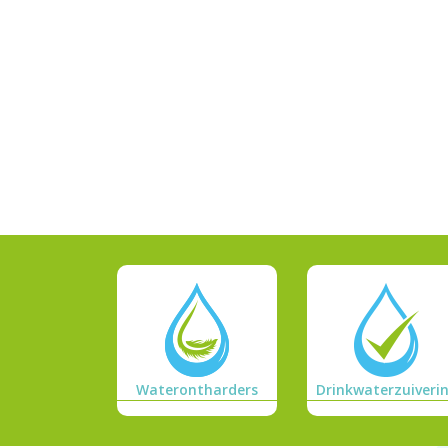
Waterontharders
Drinkwaterzuiveri